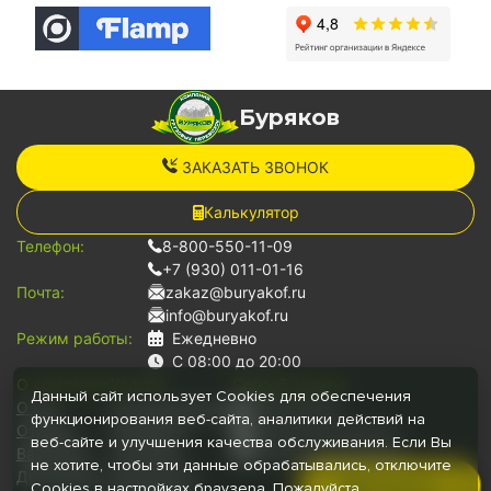
Буряков
ЗАКАЗАТЬ ЗВОНОК
Калькулятор
Телефон:
8-800-550-11-09
+7 (930) 011-01-16
Почта:
zakaz@buryakof.ru
info@buryakof.ru
Режим работы:
Ежедневно
С 08:00 до 20:00
О компании:
Услуги:
Способ оплаты:
Данный сайт использует Cookies для обеспечения
О нас
Грузоперевозки
Наличными
функционирования веб-сайта, аналитики действий на
Отзывы
Переезды
Банковской картой
веб-сайте и улучшения качества обслуживания. Если Вы
Вакансии
Грузчики
Безналичный расчет
не хотите, чтобы эти данные обрабатывались, отключите
Документы
Для юр.лиц
Позвонить
Cookies в настройках браузера. Пожалуйста,