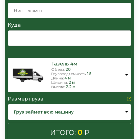
Куда
Газель 4м
Объем:
20
Грузоподъемность:
1.5
Длина:
4 м
Ширина:
2 м
Высота:
2.2 м
Размер груза
Груз займет всю машину
0
ИТОГО:
Р