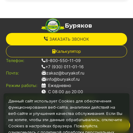
Буряков
ЗАКАЗАТЬ ЗВОНОК
Калькулятор
Телефон:
8-800-550-11-09
+7 (930) 011-01-16
Почта:
zakaz@buryakof.ru
info@buryakof.ru
Режим работы:
Ежедневно
С 08:00 до 20:00
О компании:
Услуги:
Способ оплаты:
Данный сайт использует Cookies для обеспечения
О нас
Грузоперевозки
Наличными
функционирования веб-сайта, аналитики действий на
Отзывы
Переезды
Банковской картой
веб-сайте и улучшения качества обслуживания. Если Вы
Вакансии
Грузчики
Безналичный расчет
не хотите, чтобы эти данные обрабатывались, отключите
Документы
Для юр.лиц
Позвонить
Cookies в настройках браузера. Пожалуйста,
Автопарк
ознакомьтесь с
политикой обработки персональных