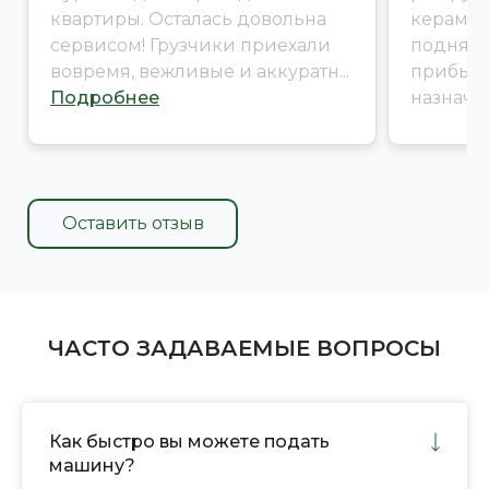
квартиры. Осталась довольна
керамич
сервисом! Грузчики приехали
поднять 
вовремя, вежливые и аккуратн...
прибыл
Подробнее
назначен
Оставить отзыв
ЧАСТО ЗАДАВАЕМЫЕ ВОПРОСЫ
Как быстро вы можете подать
машину?