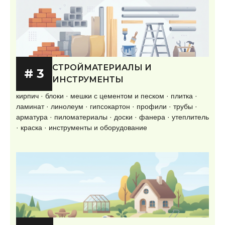
СТРОЙМАТЕРИАЛЫ И
# 3
ИНСТРУМЕНТЫ
кирпич · блоки · мешки с цементом и песком · плитка ·
ламинат · линолеум · гипсокартон · профили · трубы ·
арматура · пиломатериалы · доски · фанера · утеплитель
· краска · инструменты и оборудование