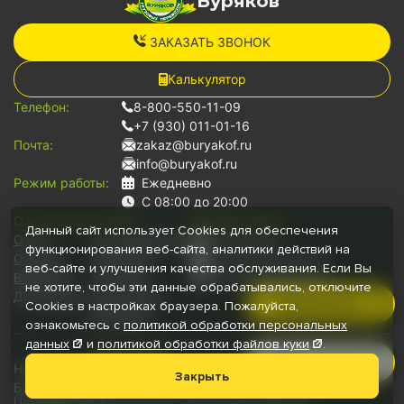
Буряков
ЗАКАЗАТЬ ЗВОНОК
Калькулятор
Телефон:
8-800-550-11-09
+7 (930) 011-01-16
Почта:
zakaz@buryakof.ru
info@buryakof.ru
Режим работы:
Ежедневно
С 08:00 до 20:00
О компании:
Услуги:
Способ оплаты:
Данный сайт использует Cookies для обеспечения
О нас
Грузоперевозки
Наличными
функционирования веб-сайта, аналитики действий на
Отзывы
Переезды
Банковской картой
веб-сайте и улучшения качества обслуживания. Если Вы
Вакансии
Грузчики
Безналичный расчет
не хотите, чтобы эти данные обрабатывались, отключите
Документы
Для юр.лиц
Позвонить
Cookies в настройках браузера. Пожалуйста,
Автопарк
ознакомьтесь с
политикой обработки персональных
данных
и
политикой обработки файлов
куки
.
Руководитель
Наши медиа:
Мессенджеры:
Закрыть
Буряков © 2026
Цены на сайте не являются публичной офертой